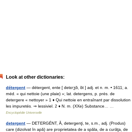
Look at other dictionaries:
détergent
— détergent, ente [ detɛrʒɑ̃, ɑ̃t ] adj. et n. m. • 1611; a.
méd. « qui nettoie (une plaie) »; lat. detergens, p. prés. de
detergere « nettoyer » 1 ♦ Qui nettoie en entraînant par dissolution
les impuretés. ⇒ lessiviel. 2 ♦ N. m. (XXe) Substance… …
Encyclopédie Universelle
detergent
— DETERGÉNT, Ă, detergenţi, te, s.m., adj. (Produs)
care (dizolvat în apă) are proprietatea de a spăla, de a curăţa, de