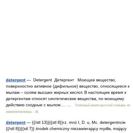
detergent
— Detergent Детергент Моющее вещество,
поверхностно активное (дифильное) вещество, относящееся к
мылам – солям высших жирных кислот. В настоящее время к
детергентам относят синтетические вещества, по моющему
действию сходные с мылом.… …
Толковый англо-русский словарь по
нанотехнологии. - М.
detergent
— {{/stl 13}}{{stl 8}}rz. mnż I, D. u, Mc. detergentncie
{{/stl 8}}{{stl 7}} środek chemiczny niezawierający mydła, mający