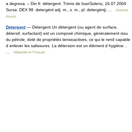
a degresa. – Din fr. détergent. Trimis de IoanSoleriu, 16.07.2004.
Sursa: DEX 98 detergént adj. m., s. m., pl. detergénţi; …
Dicționar
Român
Detergent
— Détergent Un détergent (ou agent de surface,
détersif, surfactant) est un composé chimique, généralement issu
du pétrole, doté de propriétés tensioactives, ce qui le rend capable
d enlever les salissures. La détersion est un élément d hygiène…
…
Wikipédia en Français