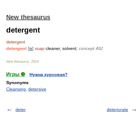
New thesaurus
detergent
detergent
detergent
[
n
]
soap
cleaner, solvent;
concept 492
New thesaurus
.
2014
.
Игры ⚽
Нужна курсовая?
Synonyms
:
Cleansing
,
detersive
deter
deteriorate