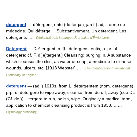
détergent
— détergent, ente (dé tèr jan, jan t ) adj. Terme de
médecine. Qui déterge. Substantivement. Un détergent. Les
détergents …
Dictionnaire de la Langue Française d'Émile Littré
Detergent
— De*ter gent, a. [L. detergens, entis, p. pr. of
detergere: cf. F. d[ e]tergent.] Cleansing; purging. n. A substance
which cleanses the skin, as water or soap; a medicine to cleanse
wounds, ulcers, etc. [1913 Webster] …
The Collaborative International
Dictionary of English
detergent
— (adj.) 1610s, from L. detergentem (nom. detergens),
prp. of detergere to wipe away, cleanse, from de off, away (see DE
(Cf. de )) + tergere to rub, polish, wipe. Originally a medical term,
application to chemical cleansing product is from 1938.… …
Etymology dictionary