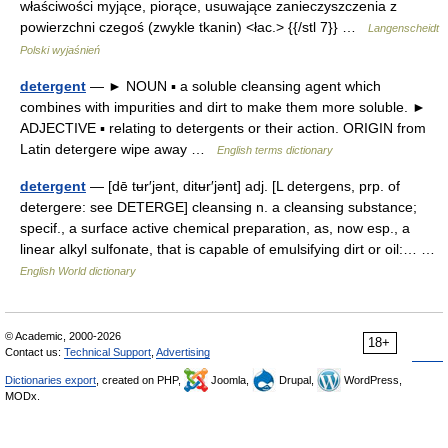
właściwości myjące, piorące, usuwające zanieczyszczenia z
powierzchni czegoś (zwykle tkanin) <łac.> {{/stl 7}} …
Langenscheidt
Polski wyjaśnień
detergent
— ► NOUN ▪ a soluble cleansing agent which
combines with impurities and dirt to make them more soluble. ►
ADJECTIVE ▪ relating to detergents or their action. ORIGIN from
Latin detergere wipe away …
English terms dictionary
detergent
— [dē tʉr′jənt, ditʉr′jənt] adj. [L detergens, prp. of
detergere: see DETERGE] cleansing n. a cleansing substance;
specif., a surface active chemical preparation, as, now esp., a
linear alkyl sulfonate, that is capable of emulsifying dirt or oil:… …
English World dictionary
© Academic, 2000-2026
18+
Contact us:
Technical Support
,
Advertising
Dictionaries export
, created on PHP,
Joomla,
Drupal,
WordPress,
MODx.