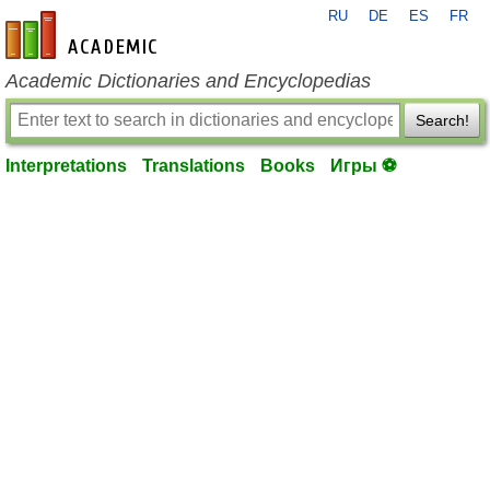
RU
DE
ES
FR
en-academic.com
Academic Dictionaries and Encyclopedias
Search!
Interpretations
Translations
Books
Игры ⚽